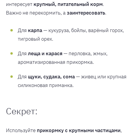
интересует
крупный, питательный корм
.
Важно не перекормить, а
заинтересовать
.
Для
карпа
— кукуруза, бойлы, варёный горох,
тигровый орех.
Для
леща и карася
— перловка, жмых,
ароматизированная прикормка.
Для
щуки, судака, сома
— живец или крупная
силиконовая приманка.
Секрет:
Используйте
прикормку с крупными частицами
,