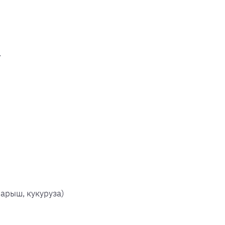
.
парыш, кукуруза)