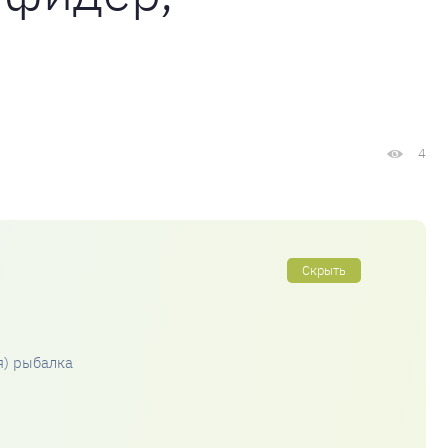
4
Скрыть
я) рыбалка