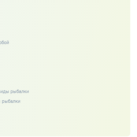
обой
виды рыбалки
п рыбалки