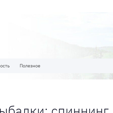
ость
Полезное
ыбалки: спиннинг,