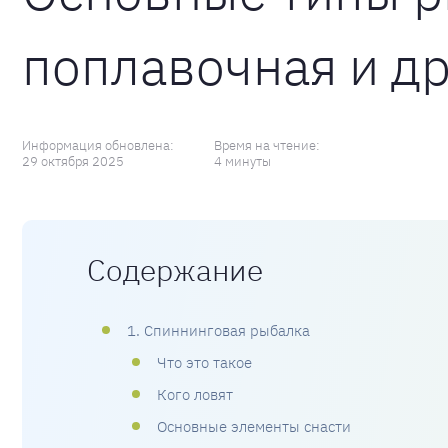
поплавочная и д
Информация обновлена:
Время на чтение:
29 октября 2025
4 минуты
Содержание
1. Спиннинговая рыбалка
Что это такое
Кого ловят
Основные элементы снасти