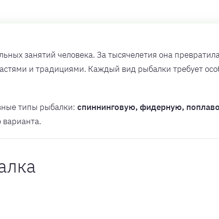
льных занятий человека. За тысячелетия она превратилас
астями и традициями. Каждый вид рыбалки требует особ
вные типы рыбалки:
спиннинговую, фидерную, поплав
о варианта.
алка