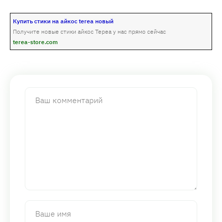
Купить стики на айкос terea новый
Получите новые стики айкос Тереа у нас прямо сейчас
terea-store.com