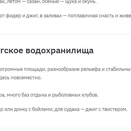
к, летом — сазан, осенью — щука и окунь.
ют фидер и джиг, в заливах — поплавочная снасть и живе
угское водохранилища
огромные площади, разнообразие рельефа и стабильный
здесь повсеместно.
а, много баз отдыха и рыболовных клубов.
 или донку с бойлами; для судака — джиг с твистером.