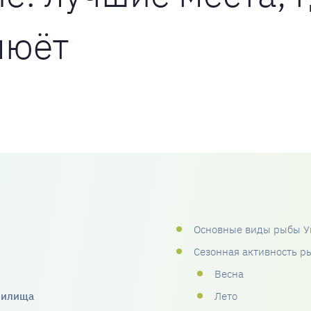
люёт
Основные виды рыбы 
Сезонная активность р
Весна
нилища
Лето