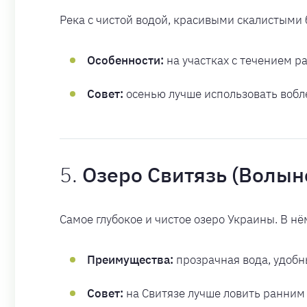
Река с чистой водой, красивыми скалистыми б
Особенности:
на участках с течением ра
Совет:
осенью лучше использовать вобле
5.
Озеро Свитязь (Волын
Самое глубокое и чистое озеро Украины. В нём
Преимущества:
прозрачная вода, удобн
Совет:
на Свитязе лучше ловить ранним 