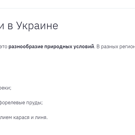
и в Украине
 это
разнообразие природных условий
. В разных реги
реки;
 форелевые пруды;
лием карася и линя.