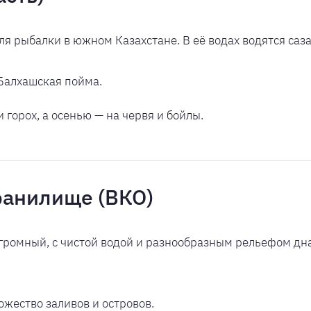
я рыбалки в южном Казахстане. В её водах водятся сазан
Балхашская пойма.
 горох, а осенью — на червя и бойлы.
ранилище (ВКО)
омный, с чистой водой и разнообразным рельефом дна. 
ожество заливов и островов.