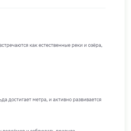
 встречаются как естественные реки и озёра,
ьда достигает метра, и активно развивается
х водоёмов и соблюдать правила,