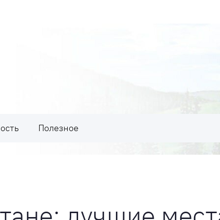
ость
Полезное
тане: лучшие мест