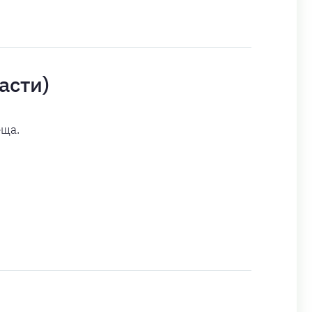
асти)
еща.