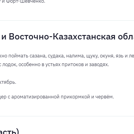
у и Форт-Шевченко.
и Восточно-Казахстанская обл
о поймать сазана, судака, налима, щуку, окуня, язь и л
с лодок, особенно в устьях притоков и заводях.
тябрь.
ер с ароматизированной прикормкой и червём.
асть)