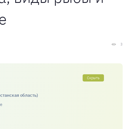
е
3
Скрыть
станская область)
е