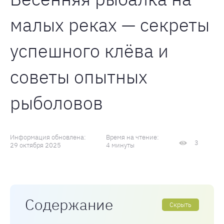
малых реках — секреты
успешного клёва и
советы опытных
рыболовов
Информация обновлена:
Время на чтение:
3
29 октября 2025
4 минуты
Содержание
Скрыть