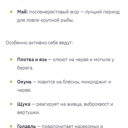
Май:
посленерестовый жор — лучший период
для ловли крупной рыбы.
Особенно активно себя ведут:
Плотва и язь
— клюют на червя и мотыля у
берега.
Окунь
— ловится на блёсны, микроджиг и
червя.
Щука
— реагирует на живца, виброхвост и
вертушки.
Голавль
— предпочитает насекомых и