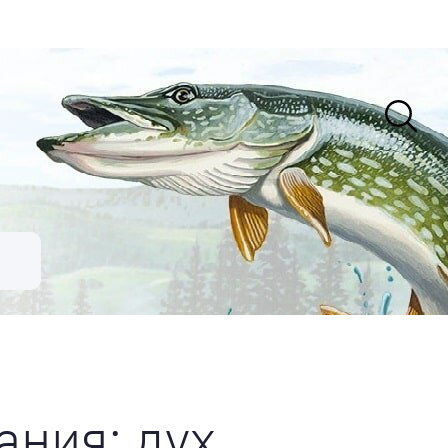
ния: дух