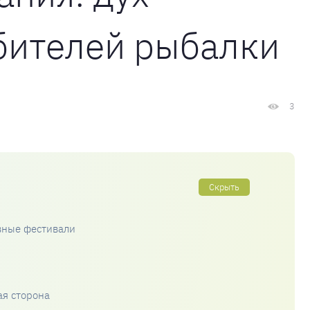
юбителей рыбалки
3
Скрыть
вные фестивали
ая сторона