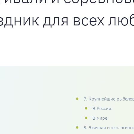
здник для всех л
7. Крупнейшие рыболо
В России:
В мире:
8. Этичная и экологичн