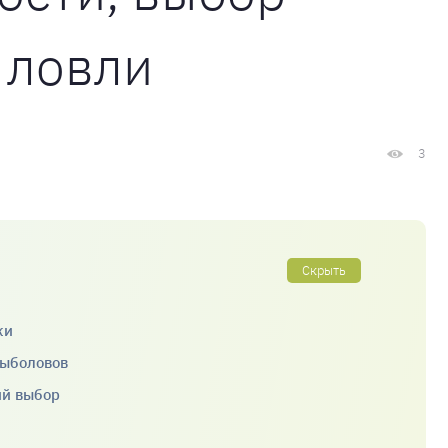
 ловли
3
Скрыть
ки
рыболовов
ий выбор