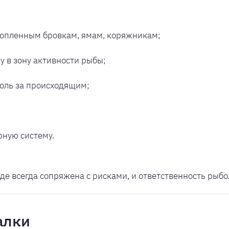
топленным бровкам, ямам, коряжникам;
 в зону активности рыбы;
роль за происходящим;
рную систему.
оде всегда сопряжена с рисками, и ответственность рыб
алки