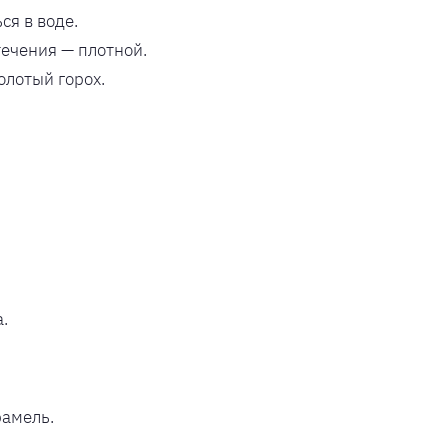
ся в воде.
течения — плотной.
олотый горох.
.
рамель.