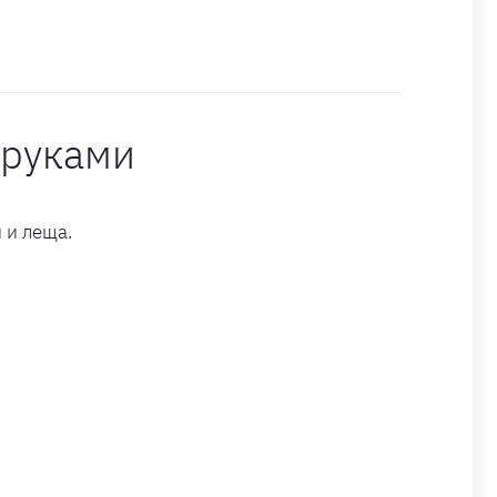
 руками
 и леща.