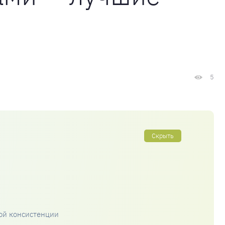
5
Скрыть
ой консистенции