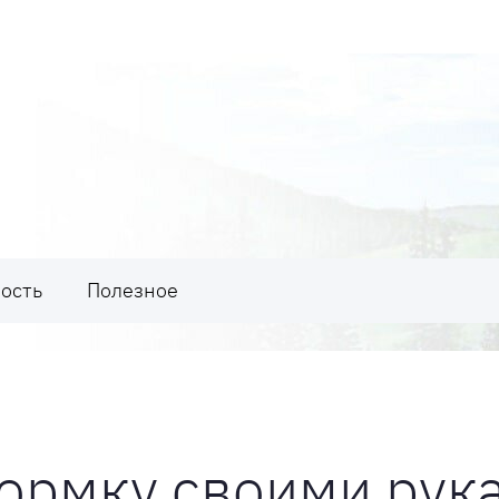
ость
Полезное
кормку своими рук