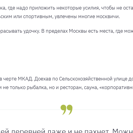
лка, где надо приложить некоторые усилия, чтобы не ост
ьским или спортивным, увлечены многие москвичи.
брасывать удочку. В пределах Москвы есть места, где мо
в черте МКАД. Доехав по Сельскохозяйственной улице д
 не только рыбалка, но и ресторан, сауна, «корпоративн
ей деревней даже и не пахнет. Можно