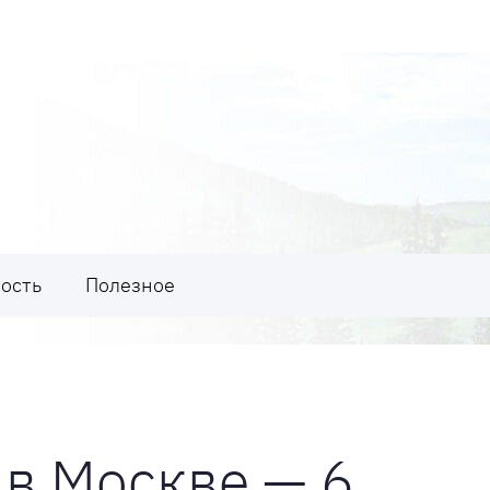
ость
Полезное
 в Москве — 6