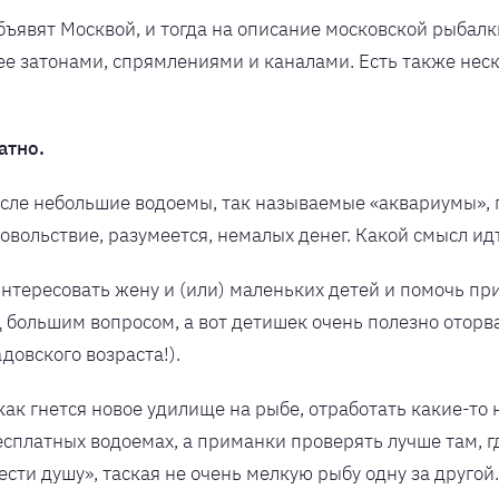
бъявят Москвой, и тогда на описание московской рыбал
ее затонами, спрямлениями и каналами. Есть также нес
атно.
числе небольшие водоемы, так называемые «аквариумы»,
удовольствие, разумеется, немалых денег. Какой смысл и
интересовать жену и (или) маленьких детей и помочь пр
 большим вопросом, а вот детишек очень полезно оторва
довского возраста!).
как гнется новое удилище на рыбе, отработать какие-то
есплатных водоемах, а приманки проверять лучше там, гд
ести душу», таская не очень мелкую рыбу одну за другой.