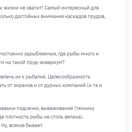
ки жизни не хватит! Самый интересный для
колько достойных внимания каскадов прудов,
 постоянно зарыбляемые, где рыбы много и
дти на такой пруд-аквариум?
ивлечь их к рыбалке. Целесообразность
ть от экранов и от дурных компаний (и та и
 навыки подсечки, вываживания (технику
е плотность рыбы не столь велика).
 Ну, всякое бывает.