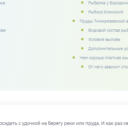
вье
Рыбалка у Бородин
Рыбхоз Клинский
Пруды Тимирязевской а
кве
Видовой состав рыб
Условия вылова
Дополнительные ус
Чем хороша платная ры
От чего зависит ст
идеть с удочкой на берегу реки или пруда. И как раз се