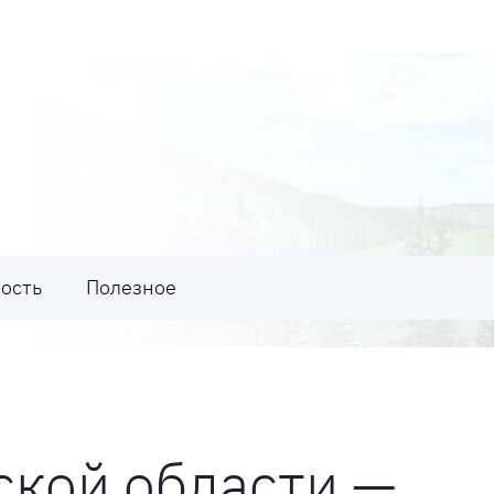
ость
Полезное
ской области —