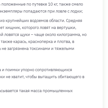
положенные по путевке 10 кг, также смело
 экземпляры попадаются при ловле с лодки;
 из крупнейших водоемов области. Средняя
ет хищник, которого ловят на вертушки,
рый ловятся щуки – чаще около килограмма, но
также карась, красноперка и плотва, в
а не загрязнена токсинами и тяжелыми
ска и поимки упорно сопротивляющихся
ски не хватит, чтобы вытащить обитающего в
брасывается такая масса промышленных