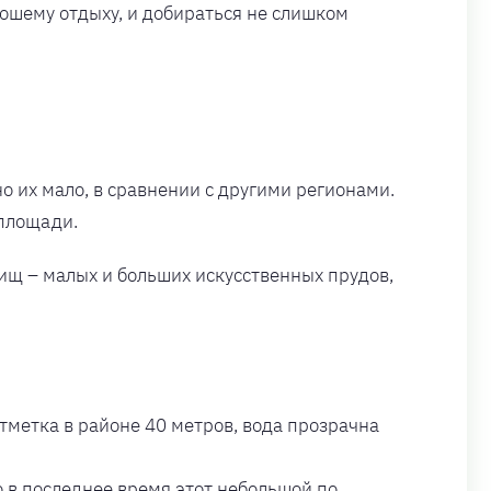
рошему отдыху, и добираться не слишком
но их мало, в сравнении с другими регионами.
 площади.
лищ – малых и больших искусственных прудов,
тметка в районе 40 метров, вода прозрачна
о в последнее время этот небольшой по