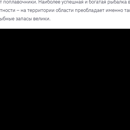
т поплавочники. Наиболее успешная и богатая рыбалка 
ности – на территории области преобладает именно та
рыбные запасы велики.