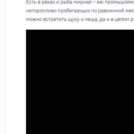
Есть в реках и рыба мирная – ею промышляю
неторопливо пробегающих по равнинной мест
можно встретить щуку и леща, да и в целом 