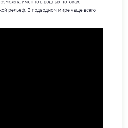
возможна именно в водных потоках,
кой рельеф. В подводном мире чаще всего