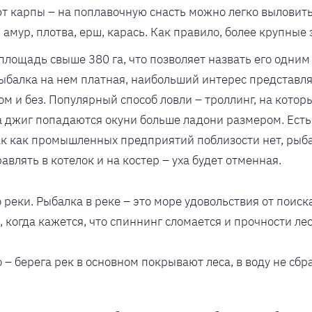
 карпы – на поплавочную снасть можно легко выловить 
амур, плотва, ерш, карась. Как правило, более крупные
ощадь свыше 380 га, что позволяет назвать его одним
Рыбалка на нем платная, наибольший интерес представля
ром и без. Популярный способ ловли – троллинг, на кото
 джиг попадаются окуни больше ладони размером. Есть 
Так как промышленных предприятий поблизости нет, рыб
влять в котелок и на костер – уха будет отменная.
о реки. Рыбалка в реке – это море удовольствия от пои
, когда кажется, что спиннинг сломается и прочности ле
о – берега рек в основном покрывают леса, в воду не с