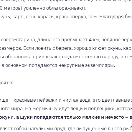
0 метров) усиленно облагораживают.
окунь, карп, лещ, карась, красноперка, сом. Благодаря
 озеро-старица, длина его превышает 4 км, водяное зер
меров. Если ловить с берега, хорошо клюет окунь, карп
я обстановка привлекают сюда множество народу, в том 
 в основном попадаются некрупные экземпляры.
сятся:
е – красивые пейзажи и чистая вода, это две главные
дного мира. На мормышку идут лещи и подлещики, кото
 окуни, а щуки попадаются только мелкие и нечасто – 
вляет собой нагульный пруд, где выпущенные в него ры