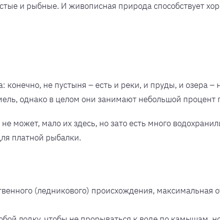
истые и рыбные. И живописная природа способствует хо
 конечно, не пустыня – есть и реки, и пруды, и озера – 
емель, однако в целом они занимают небольшой процент
не может, мало их здесь, но зато есть много водохрани
для платной рыбалки.
ственного (ледникового) происхождения, максимальная о
обой лодку, чтобы не прорываться к воде по камышам, н