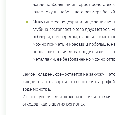
ловли наибольший интерес представляют
клюет окунь, небольшого размера белый 
Милятинское водохранилище занимает пл
глубина составляет около двух метров. 
воблеры, под берегом, с лодки – с мото
можно поймать и красавиц побольше, на
небольших количествах водится линь. 
металлами, ее безбоязненно можно отпра
Самое «сладенькое» остается на закуску – эт
хищников, это азарт и страх потерять трофей
воде монстра.
И это вкуснейшее и экологически чистое мяс
отходов, как в других регионах.