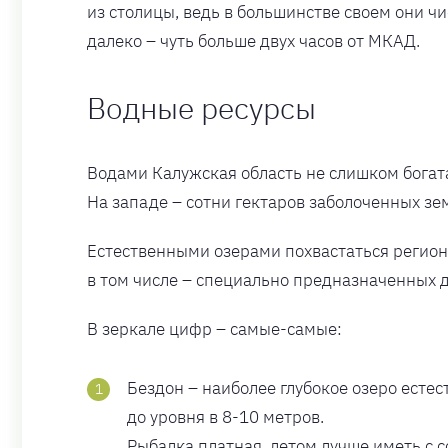
из столицы, ведь в большинстве своем они ч
далеко – чуть больше двух часов от МКАД.
Водные ресурсы
Водами Калужская область не слишком богата:
На западе – сотни гектаров заболоченных з
Естественными озерами похвастаться регион 
в том числе – специально предназначенных 
В зеркале цифр – самые-самые:
Бездон – наиболее глубокое озеро есте
до уровня в 8-10 метров.
Рыбалка платная, летом лучше иметь с с