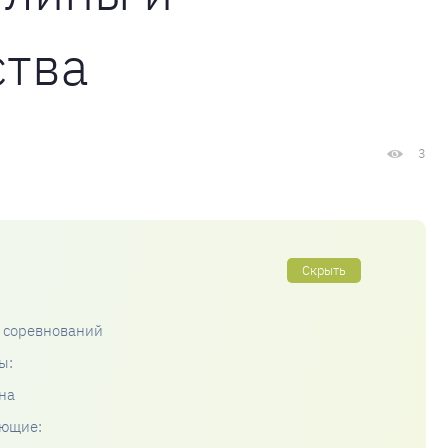
ства
3
Скрыть
 соревнований
ы:
на
яющие: