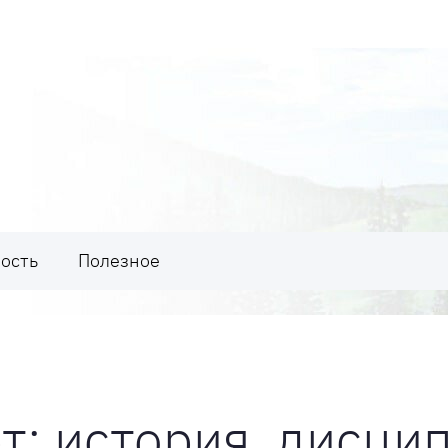
ость
Полезное
т: история, дисци