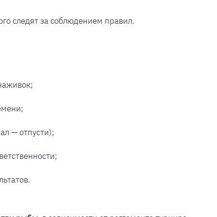
го следят за соблюдением правил.
наживок;
емени;
л — отпусти);
ветственности;
льтатов.